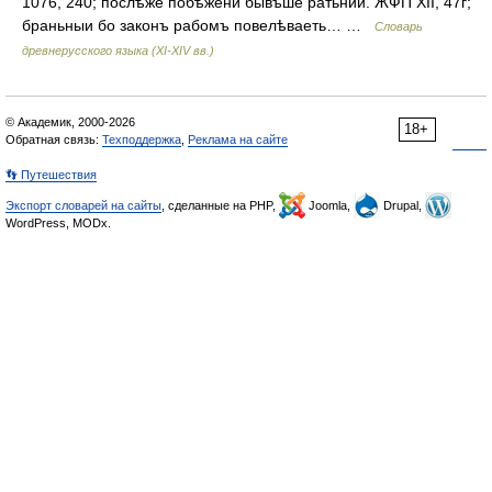
1076, 240; послѣже побѣжени бывъше ратьнии. ЖФП XII, 47г;
браньныи бо законъ рабомъ повелѣваеть… …
Словарь
древнерусского языка (XI-XIV вв.)
© Академик, 2000-2026
18+
Обратная связь:
Техподдержка
,
Реклама на сайте
👣 Путешествия
Экспорт словарей на сайты
, сделанные на PHP,
Joomla,
Drupal,
WordPress, MODx.