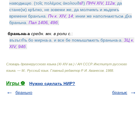
наводѩщю. (τοῖς πολέμοις ἀκολουϑ
εῖ
!)
ПНЧ XIV, 112в
; да
стане(м) крѣпко, не зовеми же, да молчимъ и жьдемъ
времени бранъна.
Пч к. XIV, 14
; инии же наполнѩютьсѩ д҃ха
браньна.
Пал 1406, 49б
;
браньна˫а
средн. мн. в роли с.
:
възъгл҃ть бо мирна˫а. и все бе помышлѩють браньна˫а.
ЗЦ к.
XIV, 94б
.
Словарь древнерусского языка (XI-XIV вв.) / АН СССР. Институт русского
языка. — М.: Русский язык
.
Главный редактор Р. И. Аванесов
.
1988
.
Игры ⚽
Нужно сделать НИР?
браньно
браньѥ