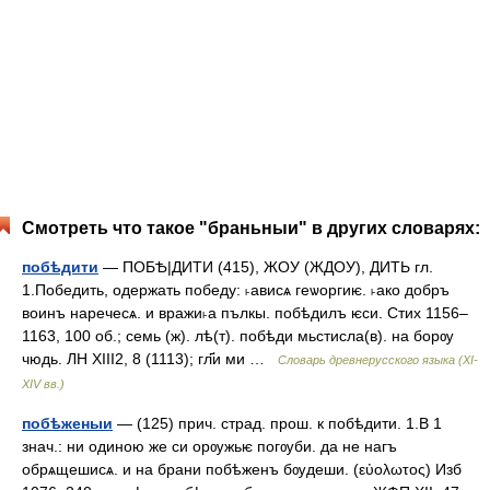
Смотреть что такое "браньныи" в других словарях:
побѣдити
— ПОБѢ|ДИТИ (415), ЖОУ (ЖДОУ), ДИТЬ гл.
1.Победить, одержать победу: ˫ависѧ геѡоргиѥ. ˫ако добръ
воинъ наречесѧ. и вражи˫а пълкы. побѣдилъ ѥси. Стих 1156–
1163, 100 об.; семь (ж). лѣ(т). побѣди мьстисла(в). на борѹ
чюдь. ЛН XIII2, 8 (1113); гл҃и ми …
Словарь древнерусского языка (XI-
XIV вв.)
побѣженыи
— (125) прич. страд. прош. к побѣдити. 1.В 1
знач.: ни одиною же си орѹжьѥ погѹби. да не нагъ
обрѧщешисѧ. и на брани побѣженъ бѹдеши. (εὐολωτος) Изб