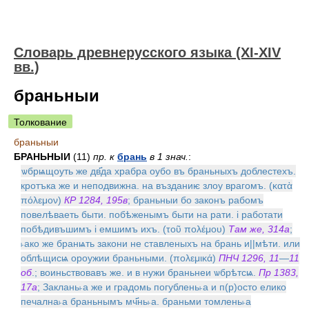
Словарь древнерусского языка (XI-XIV
вв.)
браньныи
Толкование
браньныи
БРАНЬНЫИ
(11)
пр. к
брань
в 1 знач.
:
ѡбрѩщоуть же дв҃да храбра оубо въ браньныхъ доблестехъ.
кротъка же и неподвижна. на възданиѥ злоу врагомъ. (κατὰ
πόλεμον)
КР 1284, 195в
; браньныи бо законъ рабомъ
повелѣваеть быти. побѣженымъ быти на рати. i работати
побѣдивъшимъ i емшимъ ихъ. (τοῦ πολέμου)
Там же, 314а
;
˫ако же бранѩть закони не ставленыхъ на брань и||мѣти. или
облѣщисѩ ороужии браньными. (πολεμικά)
ПНЧ 1296, 11
—
11
об
.; воиньствовавъ же. и в нужи браньнеи ѡбрѣтсѩ.
Пр 1383,
17а
; Заклань˫а же и градомь погублень˫а и п(р)осто елико
печална˫а браньнымъ мч҃нь˫а. браньми томлень˫а